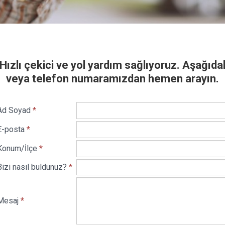
 Hızlı çekici ve yol yardım sağlıyoruz. Aşağıd
veya telefon numaramızdan hemen arayın.
Ad Soyad
*
E-posta
*
Konum/İlçe
*
Bizi nasıl buldunuz?
*
Mesaj
*