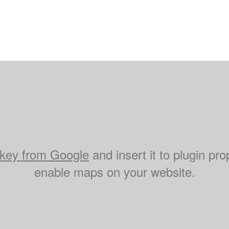
key from Google
and insert it to plugin pro
enable maps on your website.